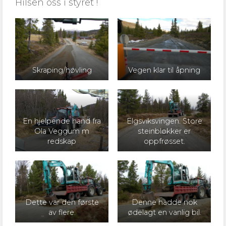
Hilsen oss i styret !
Skraping/høvling
Vegen klar til åpning
En hjelpende hand fra
Elgsviksvingen. Store
Ola Veggum m
steinblokker er
redskap
oppfrøsset.
Dette var den første
Denne hadde nok
av flere.
ødelagt en vanlig bil.