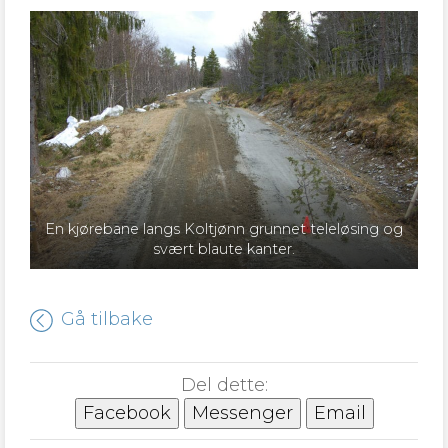
En kjørebane langs Koltjønn grunnet teleløsing og
svært blaute kanter.
Gå tilbake
Del dette:
Facebook
Messenger
Email